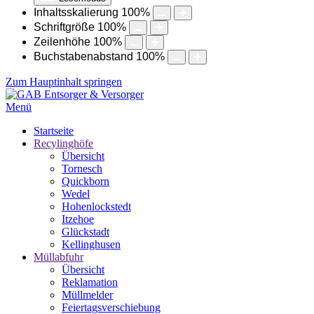
Inhaltsskalierung
100
%
Schriftgröße
100
%
Zeilenhöhe
100
%
Buchstabenabstand
100
%
Zum Hauptinhalt springen
Menü
Startseite
Recylinghöfe
Übersicht
Tornesch
Quickborn
Wedel
Hohenlockstedt
Itzehoe
Glückstadt
Kellinghusen
Müllabfuhr
Übersicht
Reklamation
Müllmelder
Feiertagsverschiebung